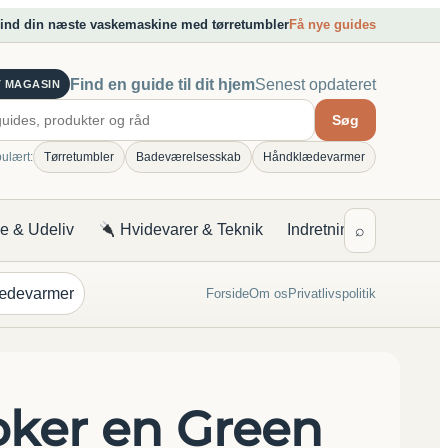
Find din næste vaskemaskine med tørretumbler
Få nye guides
Find en guide til dit hjem
Senest opdateret
T MAGASIN
Søg
ulært:
Tørretumbler
Badeværelsesskab
Håndklædevarmer
 & Udeliv
Hvidevarer & Teknik
Indretning & Design
⌕
ædevarmer
Forside
Om os
Privatlivspolitik
ooker en Green