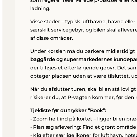
som regel er reserverede p-pladser eller ka
ladning.
Visse steder – typisk lufthavne, havne ell
særskilt servicegebyr, og bilen skal afleve
af disse områder.
Under kørslen må du parkere midlertidigt p
baggårde og supermarkedernes kundepar
der tilføjes et efterfølgende gebyr. Det sa
optager pladsen uden at være tilsluttet, u
Når du afslutter turen, skal bilen stå lovl
risikerer du, at P-vagten kommer, før den
Tjekliste før du trykker “Book”:
• Zoom helt ind på kortet – ligger bilen pr
• Planlæg aflevering: Find et grønt område
• Kig efter særlige ikoner for lufthavn, hot