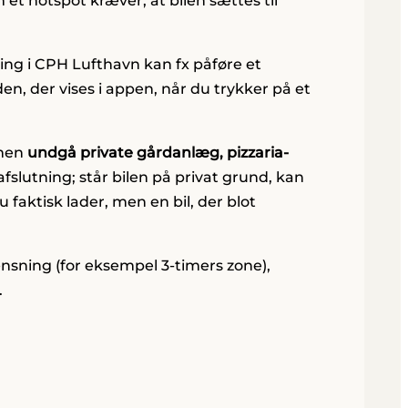
et hotspot kræver, at bilen sættes til
ring i CPH Lufthavn kan fx påføre et
en, der vises i appen, når du trykker på et
 men
undgå private gårdanlæg, pizzaria-
fslutning; står bilen på privat grund, kan
faktisk lader, men en bil, der blot
ænsning (for eksempel 3-timers zone),
.