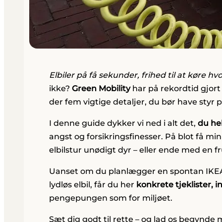
Elbiler på få sekunder, frihed til at køre 
ikke?
Green Mobility
har på rekordtid gjort
der fem vigtige detaljer, du bør have styr p
I denne guide dykker vi ned i alt det,
du hel
angst og forsikringsfinesser. På blot få mi
elbilstur unødigt dyr – eller ende med en 
Uanset om du planlægger en spontan IKEA-t
lydløs elbil, får du her
konkrete tjeklister, i
pengepungen som for miljøet.
Sæt dig godt til rette – og lad os begynde 