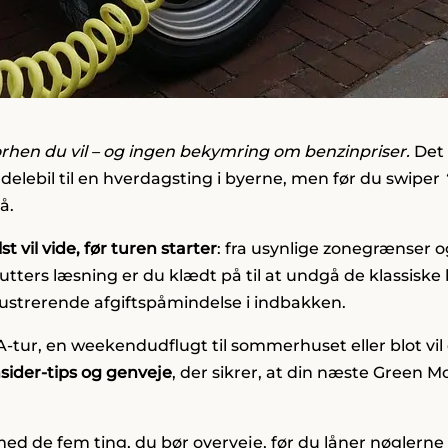
hvorhen du vil – og ingen bekymring om benzinpriser.
Det 
 delebil til en hverdagsting i byerne, men før du swiper
å.
st vil vide, før turen starter
: fra usynlige zonegrænser o
nutters læsning er du klædt på til at undgå de klassiske
frustrerende afgiftspåmindelse i indbakken.
ur, en weekendudflugt til sommerhuset eller blot vil
nsider-tips og genveje
, der sikrer, at din næste Green Mob
med de fem ting, du bør overveje, før du låner nøglerne 