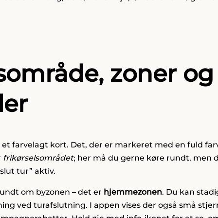
sområde, zoner og
ler
et farvelagt kort. Det, der er markeret med en fuld far
r
frikørselsområdet
; her må du gerne køre rundt, men 
lut tur” aktiv.
rundt om byzonen – det er
hjemmezonen
. Du kan stadi
ning ved turafslutning. I appen vises der også små stjern