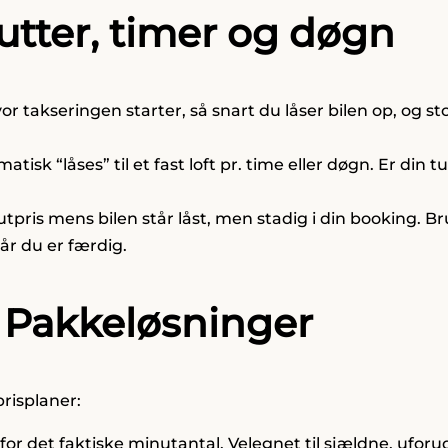
nutter, timer og døgn
vor takseringen starter, så snart du låser bilen op, og st
tisk “låses” til et fast loft pr. time eller døgn. Er din 
pris mens bilen står låst, men stadig i din booking. Bru
 når du er færdig.
. Pakkeløsninger
prisplaner:
for det faktiske minutantal. Velegnet til sjældne, uforu