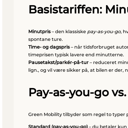
Basistariffen: Mi
Minutpris
– den klassiske
pay-as-you-go
, h
spontane ture.
Time- og dagspris
– når tidsforbruget automa
timeprisen typisk lavere end minutterne.
Pausetakst/parkér-på-tur
– reduceret minut
lign., og vil være sikker på, at bilen er der,
Pay-as-you-go vs
Green Mobility tilbyder som regel to typer 
Standard (pay-as-you-go)
– du betaler kun 