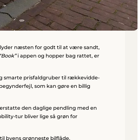
lyder næsten for godt til at være sandt,
“Book”
i appen og hopper bag rattet, er
g smarte prisfaldgruber til rækkevidde-
 begynderfejl, som kan gøre en billig
 erstatte den daglige pendling med en
ility-tur bliver lige så grøn for
til byens grønneste bilflåde.