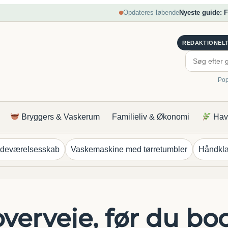
Opdateres løbende
Nyeste guide: 
REDAKTIONEL
Pop
Bryggers & Vaskerum
Familieliv & Økonomi
Have
deværelsesskab
Vaskemaskine med tørretumbler
Håndkl
overveje, før du b