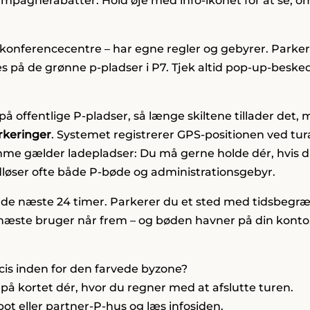
mpagnerabatter. Hold øje med info-ikonet for at se, om 
er konferencecentre – har egne regler og gebyrer. Parke
res på de grønne p-pladser i P7. Tjek altid pop-up-besked
å offentlige P-pladser, så længe skiltene tillader det,
keringer
. Systemet registrerer GPS-positionen ved tura
mme gælder ladepladser: Du må gerne holde dér, hvis du 
dløser ofte både P-bøde og administrationsgebyr.
igt de næste 24 timer. Parkerer du et sted med tidsbegr
 næste bruger når frem – og bøden havner på din konto
æcis inden for den farvede byzone?
 på kortet dér, hvor du regner med at afslutte turen.
spot eller partner-P-hus og læs infosiden.