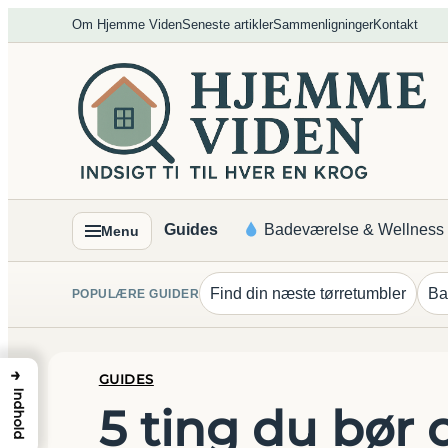
Spring
Om Hjemme Viden
Seneste artikler
Sammenligninger
Kontakt
til
indhold
Guides
Badeværelse & Wellness
Menu
Find din næste tørretumbler
Ba
POPULÆRE GUIDER
→
GUIDES
Indhold
5 ting du bør 