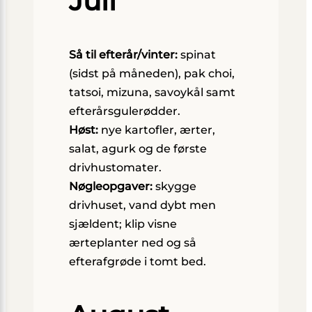
Juli
Så til efterår/vinter:
spinat
(sidst på måneden), pak choi,
tatsoi, mizuna, savoykål samt
efterårsgulerødder.
Høst:
nye kartofler, ærter,
salat, agurk og de første
drivhustomater.
Nøgleopgaver:
skygge
drivhuset, vand dybt men
sjældent; klip visne
ærteplanter ned og så
efterafgrøde i tomt bed.