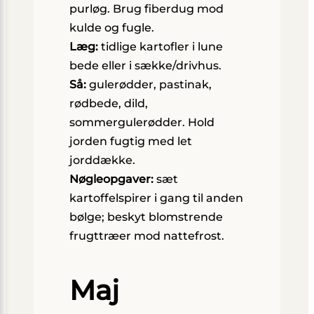
purløg. Brug fiberdug mod
kulde og fugle.
Læg:
tidlige kartofler i lune
bede eller i sække/drivhus.
Så:
gulerødder, pastinak,
rødbede, dild,
sommergulerødder. Hold
jorden fugtig med let
jorddække.
Nøgleopgaver:
sæt
kartoffelspirer i gang til anden
bølge; beskyt blomstrende
frugttræer mod nattefrost.
Maj