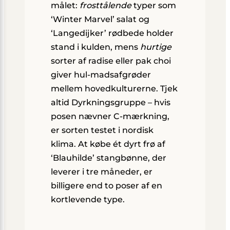
målet:
frosttålende
typer som
‘Winter Marvel’ salat og
‘Langedijker’ rødbede holder
stand i kulden, mens
hurtige
sorter af radise eller pak choi
giver hul-madsafgrøder
mellem hovedkulturerne. Tjek
altid Dyrkningsgruppe – hvis
posen nævner C-mærkning,
er sorten testet i nordisk
klima. At købe ét dyrt frø af
‘Blauhilde’ stangbønne, der
leverer i tre måneder, er
billigere end to poser af en
kortlevende type.