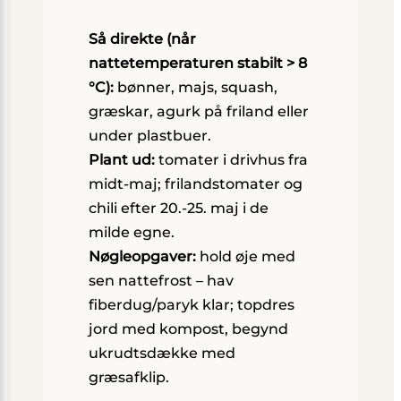
Så direkte (når
nattetemperaturen stabilt > 8
°C):
bønner, majs, squash,
græskar, agurk på friland eller
under plastbuer.
Plant ud:
tomater i drivhus fra
midt-maj; frilandstomater og
chili efter 20.-25. maj i de
milde egne.
Nøgleopgaver:
hold øje med
sen nattefrost – hav
fiberdug/paryk klar; topdres
jord med kompost, begynd
ukrudtsdække med
græsafklip.