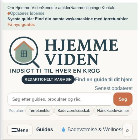
×
Spring
Om Hjemme Viden
Seneste artikler
Sammenligninger
Kontakt
Opdateres løbende
til
Nyeste guide: Find din næste vaskemaskine med tørretumbler
indhold
Få nye guides
Find en guide til dit hjem
REDAKTIONELT MAGASIN
Senest opdateret
Søg
Populært:
Tørretumbler
Badeværelsesskab
Håndklædevarmer
Guides
Badeværelse & Wellness
B
⌕
Menu