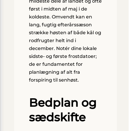
mildeste dele af landet og ofte
først i midten af maj i de
koldeste. Omvendt kan en
lang, fugtig efterårssæson
strække høsten af både kål og
rodfrugter helt ind i
december. Notér dine lokale
sidste- og første frostdatoer;
de er fundamentet for
planlægning af alt fra
forspiring til senhøst.
Bedplan og
sædskifte