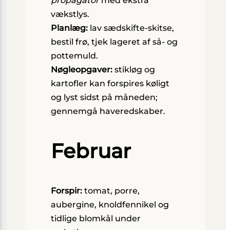
propagator
med ekstra
vækstlys.
Planlæg:
lav sædskifte-skitse,
bestil frø, tjek lageret af så- og
pottemuld.
Nøgleopgaver:
stikløg og
kartofler kan forspires køligt
og lyst sidst på måneden;
gennemgå haveredskaber.
Februar
Forspir:
tomat, porre,
aubergine, knoldfennikel og
tidlige blomkål under