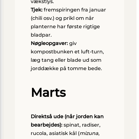
vækstlys.
Tjek:
fremspiringen fra januar
(chili osv.) og prikl om når
planterne har første rigtige
bladpar.
Nøgleopgaver:
giv
kompostbunken et luft-turn,
læg tang eller blade ud som
jorddække på tomme bede.
Marts
Direktså ude (når jorden kan
bearbejdes):
spinat, radiser,
rucola, asiatisk kål (
mizuna
,