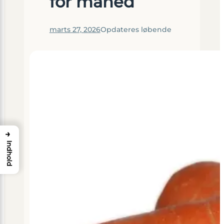
for måned
marts 27, 2026
Opdateres løbende
→
Indhold