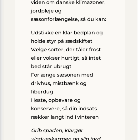
viden om danske klimazoner,
jordpleje og
sæsonforlængelse, så du kan:
Udstikke en klar bedplan og
holde styr på sædskiftet
Vælge sorter, der tåler frost
eller vokser hurtigt, så intet
bed står ubrugt
Forlænge sæsonen med
drivhus, mistbænk og
fiberdug
Høste, opbevare og
konservere, så din indsats
rækker langt ind i vinteren
Grib spaden, klargør
vindueskarmen og slip jord