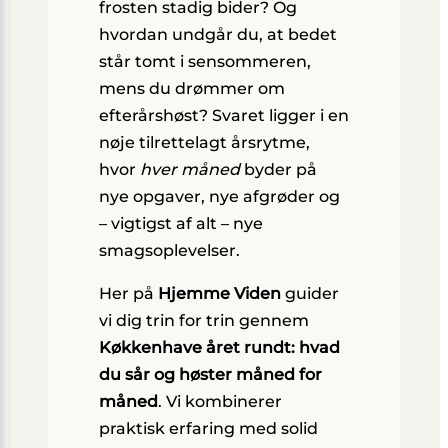
frosten stadig bider? Og
hvordan undgår du, at bedet
står tomt i sensommeren,
mens du drømmer om
efterårs­høst? Svaret ligger i en
nøje tilrettelagt årsrytme,
hvor
hver måned
byder på
nye opgaver, nye afgrøder og
– vigtigst af alt – nye
smagsoplevelser.
Her på
Hjemme Viden
guider
vi dig trin for trin gennem
Køkkenhave året rundt: hvad
du sår og høster måned for
måned
. Vi kombinerer
praktisk erfaring med solid